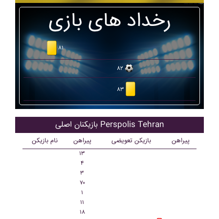
رخداد های بازی
۸۱
۸۲
۸۳
بازیکنان اصلی Perspolis Tehran
پیراهن
بازیکن تعویضی
پیراهن
نام بازیکن
۱۳
۴
۳
۷۰
۱
۱۱
۱۸