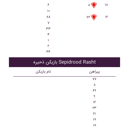
۶
۱۸
۸
۱۰
۸۸
۱۲
۷۲
۷
۳۳
۴
۱
۲
۴۴
بازیکن ذحیره Sepidrood Rasht
پیراهن
نام بازیکن
۷۷
۸
۶۹
۹
۱۲
۲۳
۲۱
۱۷
۱۸