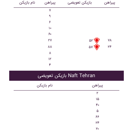
پیراهن
بازیکن تعویضی
پیراهن
نام بازیکن
۷
۹
۶
۱۰
۶۰
۲۷
۷۸
۵۲
۸۸
۲۴
۵۷
۸
۱۲
۴
بازیکن تعویضی Naft Tehran
پیراهن
نام بازیکن
۲
۱۵
۴۰
۵
۶۶
۲۴
۲۰