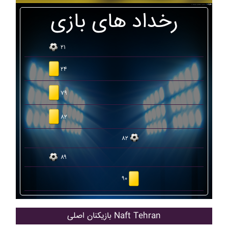
رخداد های بازی
۲۱
۲۴
۷۹
۸۲
۸۲
۸۹
۹۰
بازیکنان اصلی Naft Tehran