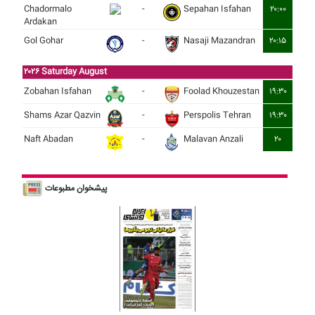
Chadormalo
-
Sepahan Isfahan
۲۰:۰۰
Ardakan
Gol Gohar
-
Nasaji Mazandran
۲۰:۱۵
۲۰۲۶ Saturday August
Zobahan Isfahan
-
Foolad Khouzestan
۱۹:۳۰
Shams Azar Qazvin
-
Perspolis Tehran
۱۹:۳۰
Naft Abadan
-
Malavan Anzali
۲۰
پیشخوان مطبوعات