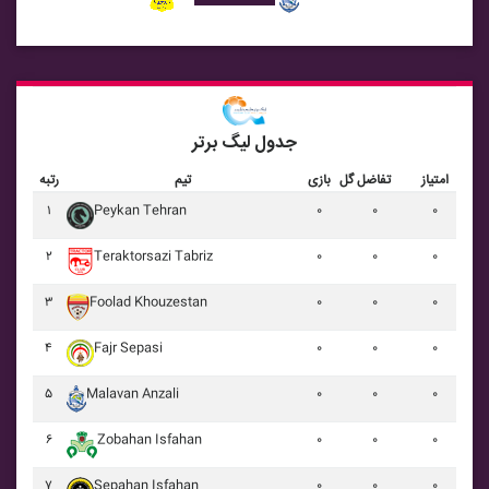
جدول لیگ برتر
امتیاز
تفاضل گل
بازی
تیم
رتبه
۱
Peykan Tehran
۰
۰
۰
۲
Teraktorsazi Tabriz
۰
۰
۰
۳
Foolad Khouzestan
۰
۰
۰
۴
Fajr Sepasi
۰
۰
۰
۵
Malavan Anzali
۰
۰
۰
۶
Zobahan Isfahan
۰
۰
۰
۷
Sepahan Isfahan
۰
۰
۰