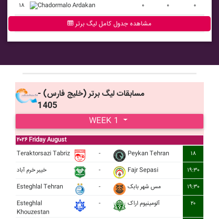
۱۸
Chadormalo Ardakan
۰
۰
۰
مشاهده جدول کامل لیگ برتر
مسابقات ليگ برتر (خليج فارس) -
1405
WEEK 1
۲۰۲۶ Friday August
Teraktorsazi Tabriz
-
Peykan Tehran
۱۸
خيبر خرم آباد
-
Fajr Sepasi
۱۹:۳۰
Esteghlal Tehran
-
مس شهر بابک
۱۹:۳۰
Esteghlal
-
آلومينيوم اراک
۲۰
Khouzestan