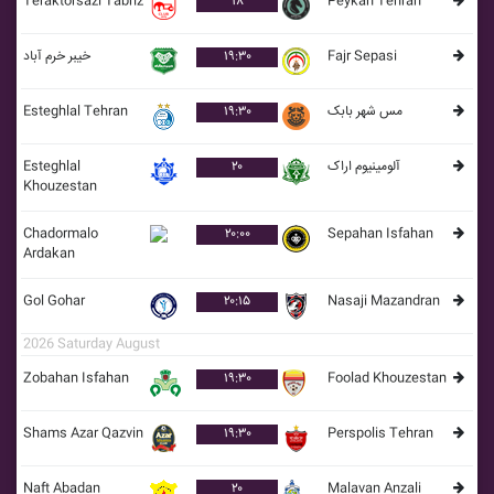
Teraktorsazi Tabriz
۱۸
Peykan Tehran
خيبر خرم آباد
۱۹:۳۰
Fajr Sepasi
Esteghlal Tehran
۱۹:۳۰
مس شهر بابک
Esteghlal
۲۰
آلومينيوم اراک
Khouzestan
Chadormalo
۲۰:۰۰
Sepahan Isfahan
Ardakan
Gol Gohar
۲۰:۱۵
Nasaji Mazandran
2026 Saturday August
Zobahan Isfahan
۱۹:۳۰
Foolad Khouzestan
Shams Azar Qazvin
۱۹:۳۰
Perspolis Tehran
Naft Abadan
۲۰
Malavan Anzali