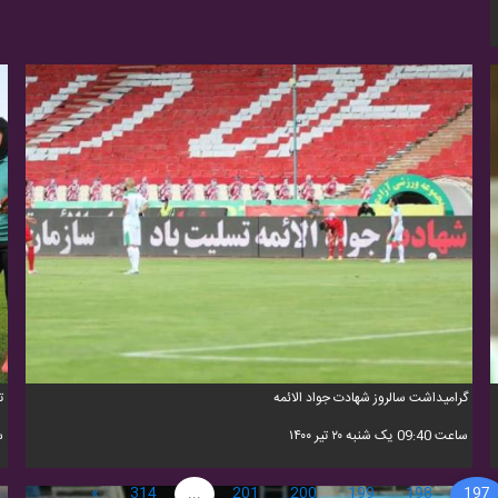
گرامیداشت سالروز شهادت جواد الائمه
ت
ساعت 09:40 یک شنبه ۲۰ تیر ۱۴۰۰
ساعت
»
314
...
201
200
199
198
197