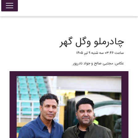
False{ return; }
چادرملو وگل گهر
ساعت ۰۳:۴۶ سه شنبه ۹ تیر ۱۴۰۵
عکاس: مجتبی صالح و جواد نادرپور