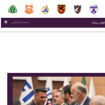
False{ return; }
نسحه آزمایشی
(current)
اهالی رسانه