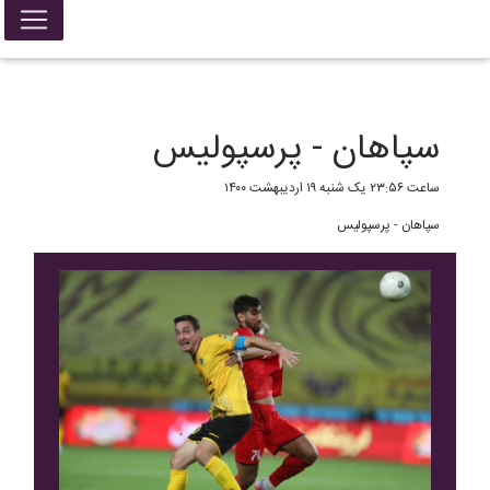
False{ return; }
سپاهان - پرسپولیس
ساعت ۲۳:۵۶ یک شنبه ۱۹ اردیبهشت ۱۴۰۰
سپاهان - پرسپولیس