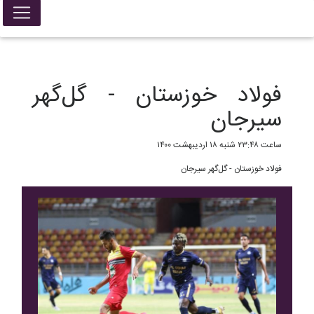
False{ return; }
فولاد خوزستان - گل‌گهر
سیرجان
ساعت ۲۳:۴۸ شنبه ۱۸ اردیبهشت ۱۴۰۰
فولاد خوزستان - گل‌گهر سیرجان