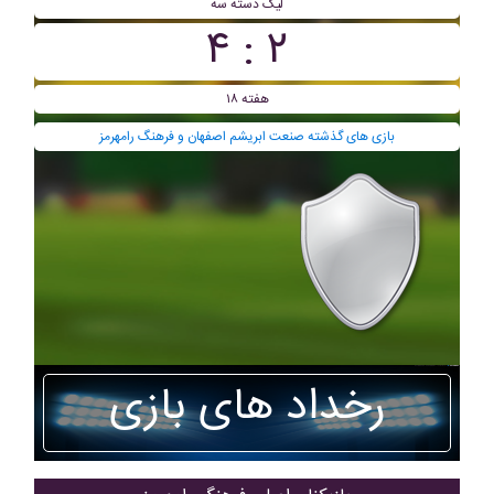
ليگ دسته سه
۲ : ۴
هفته ۱۸
بازی های گذشته صنعت ابریشم اصفهان و فرهنگ رامهرمز
رخداد های بازی