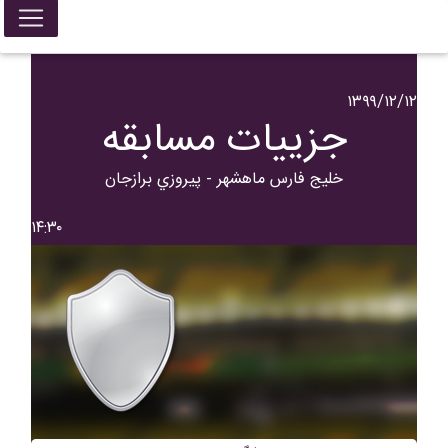
۱۳۹۹/۱۲/۱۲
جزییات مسابقه
خلیج فارس ماهشهر - پيروزي برازجان
۱۴:۳۰