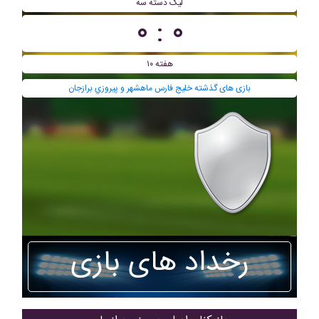
ليگ دسته سه
۰ : ۰
هفته ۱۰
بازی های گذشته خلیج فارس ماهشهر و پيروزي برازجان
رخداد های بازی