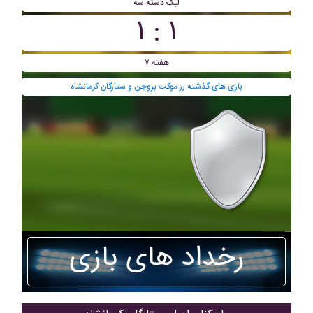
ليگ دسته سه
۱ : ۱
هفته ۷
بازی های گذشته رز موکت بروجن و ستارگان کرمانشاه
رخداد های بازی