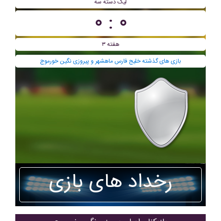
ليگ دسته سه
۰ : ۰
هفته ۳
بازی های گذشته خلیج فارس ماهشهر و پیروزی نگین خورموج
رخداد های بازی