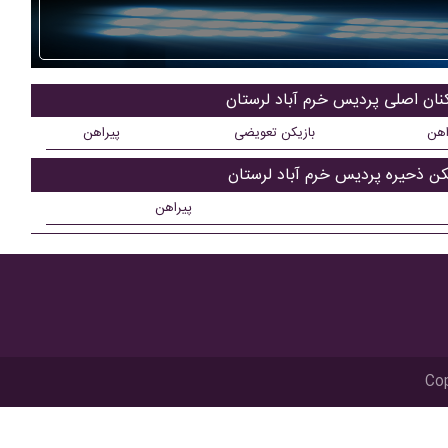
کنان اصلی پرديس خرم آباد لرستان
اهن
بازیکن تعویضی
پیراهن
کن ذحیره پرديس خرم آباد لرستان
پیراهن
Cop