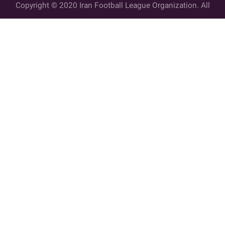
Copyright © 2020 Iran Football League Organization. All
rights reserved.
تمامي حقوق مادي و معنوي این وب سایت متعلق به سازمان لیگ فوتبال
ایران می باشد