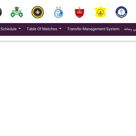
(current)
ی رسانه
Transfer Management System
Table Of Matches
 Schedule