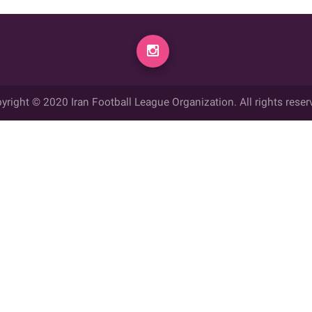
yright © 2020 Iran Football League Organization. All rights reser
ي حقوق مادي و معنوي این وب سایت متعلق به سازمان لیگ فوتبال ایران می ب