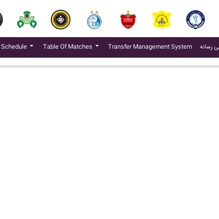
(current)
ی رسانه
Transfer Management System
Table Of Matches
 Schedule