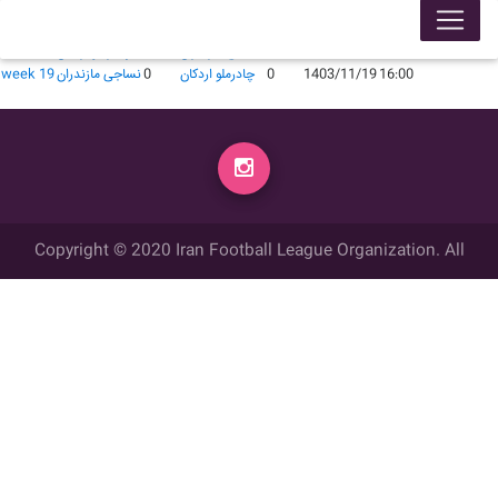
لیگ 140301
محل برگزاری
زمان
تاریخ
گل زده
میهمان
گل زده
میزبان
week
19:00
1403/06/24
0
نساجی مازندران
1
چادرملو اردکان
week 4
16:00
1403/11/19
0
چادرملو اردکان
0
نساجی مازندران
week 19
Copyright © 2020 Iran Football League Organization. All
rights reserved.
تمامي حقوق مادي و معنوي این وب سایت متعلق به سازمان لیگ فوتبال
ایران می باشد