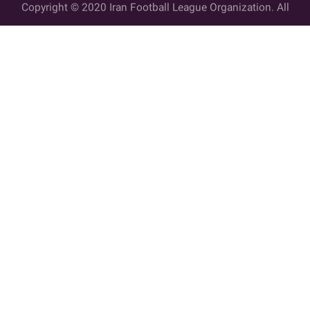
Copyright © 2020 Iran Football League Organization. All
rights reserved.
تمامي حقوق مادي و معنوي این وب سایت متعلق به سازمان لیگ فوتبال
ایران می باشد