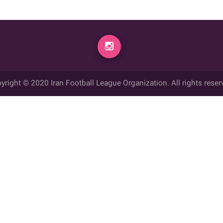
yright © 2020 Iran Football League Organization. All rights reser
ي حقوق مادي و معنوي این وب سایت متعلق به سازمان لیگ فوتبال ایران می ب