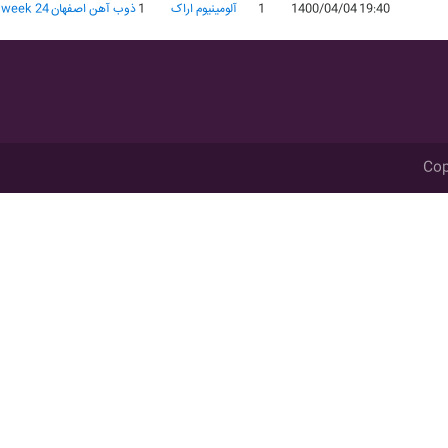
19:40
1400/04/04
1
آلومينيوم اراک
1
ذوب آهن اصفهان
week 24
Cop
اشد