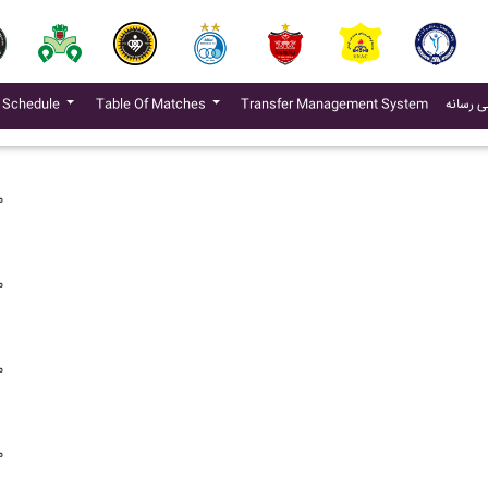
م
(current)
ی رسانه
Transfer Management System
Table Of Matches
 Schedule
م
م
م
م
م