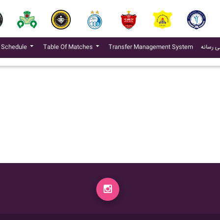
(current)
ی رسانه
Transfer Management System
Table Of Matches
 Schedule