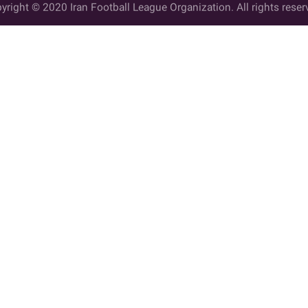
yright © 2020 Iran Football League Organization. All rights reser
ي حقوق مادي و معنوي این وب سایت متعلق به سازمان لیگ فوتبال ایران می ب